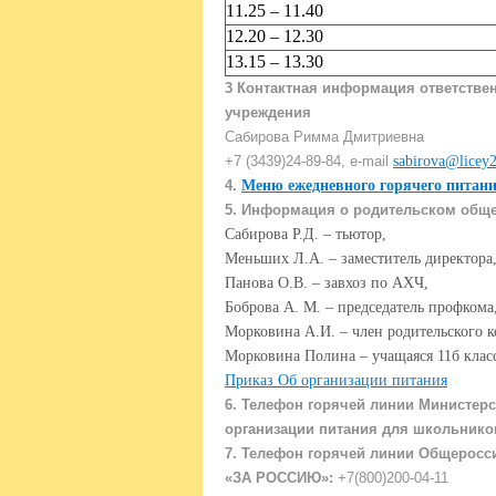
11.25 – 11.40
12.20 – 12.30
13.15 – 13.30
3 Контактная информация ответствен
учреждения
Сабирова Римма Дмитриевна
+7 (3439)24-89-84, e-mail
sabirova@licey2
4.
Меню ежедневного горячего питан
5. Информация о родительском общ
Сабирова Р.Д. – тьютор,
Меньших Л.А. – заместитель директора
Панова О.В. – завхоз по АХЧ,
Боброва А. М. – председатель профкома
Морковина А.И. – член родительского к
Морковина Полина – учащаяся 11б класс
Приказ Об организации питания
6. Телефон горячей линии Министер
организации питания для школьнико
7. Телефон горячей линии Общерос
«ЗА РОССИЮ»:
+7(800)200-04-11