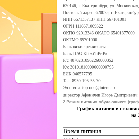
620146, г. Екатеринбург, ул. Московская,
Почтовый адрес: 620075, г. Екатеринбург
ИНН 6671357137 КПП 667101001
ОГРН 1116671009322
ОКПО 92913346 ОКАТО 65401377000
ОКТМО 65701000
Банковские реквизиты:
Банк ПАО КБ «УБРиР»
Р/с 40702810962260000352
К/с 30101810900000000795
БИК 046577795
Тел. 8950-195-55-70
Эл.почта: top.ooo@intemet.ru
директор Афоничев Игорь Дмитриевич д
2 Режим питания обучающихся (граф
График питания в столово
на
Время питания
завтрак