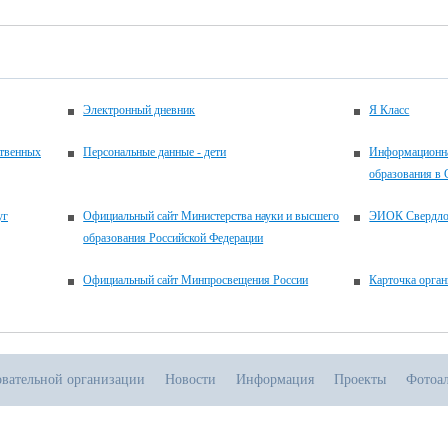
Электронный дневник
Я Класс
ственных
Персональные данные - дети
Информационна
образования в 
уг
Официальный сайт Министерства науки и высшего
ЭИОК Свердлов
образования Российской Федерации
Официальный сайт Минпросвещения России
Карточка орган
овательной организации
Новости
Информация
Проекты
Фотоа