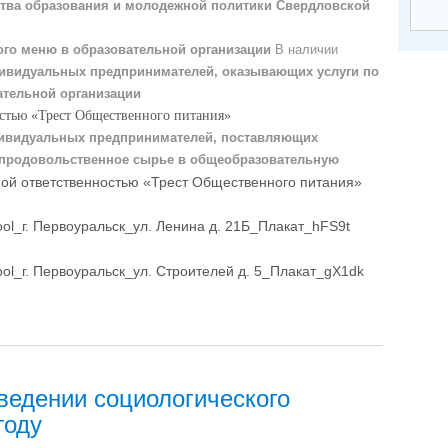
ства образования и молодежной политики Свердловской
ого меню в образовательной организации
В наличии
дивидуальных предпринимателей, оказывающих услуги по
ательной организации
стью «Трест Общественного питания»
дивидуальных предпринимателей, поставляющих
 продовольственное сырье в общеобразовательную
ой ответственностью «Трест Общественного питания»
ool_г. Первоуральск_ул. Ленина д. 21Б_Плакат_hFS9t
ool_г. Первоуральск_ул. Строителей д. 5_Плакат_gX1dk
дении социологического
году