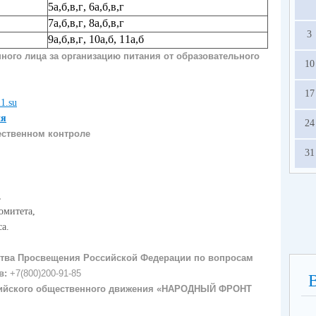
5
а,б
,
в,г
, 6
а,б
,
в,г
7
а,б
,
в,г
, 8
а,б
,
в,г
3
9
а,б
,
в,г
, 10
а,б
, 11
а,б
ного лица за организацию питания от образовательного
10
17
1.su
ия
24
ественном контроле
31
,
,
омитета,
а.
ства Просвещения Российской Федерации по вопросам
в:
+7(800)200-91-85
сийского общественного движения «НАРОДНЫЙ ФРОНТ