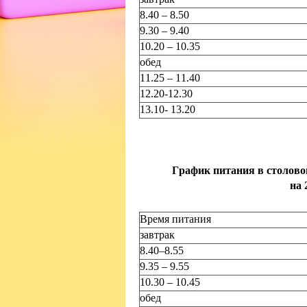
8.40 – 8.50
9.30 – 9.40
10.20 – 10.35
обед
11.25 – 11.40
12.20-12.30
13.10- 13.20
График питания в столов
на
Время питания
завтрак
8.40–8.55
9.35 – 9.55
10.30 – 10.45
обед