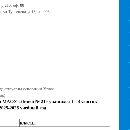
 д.216, оф. 88
, ул.Тургенева, д.13, оф.905
ействует на основании Устава
ик)
й МАОУ «Лицей № 21» учащихся 1 – 4классов
2025-2026
учебный год
классы