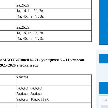
2а,2б,2в
1а, 1б, 1в, 3б, 3в
4а, 4б, 4в, 4г, 3а
2а,2б,2в
1а, 1б, 1в, 3б, 3в
4а, 4б, 4в, 4г, 3а
ой МАОУ «Лицей № 21» учащихся
5 – 11
классов
2025-2026
учебный год
классы
5
а,б
,
в,г
, 6
а,б
,
в,г
7
а,б
,
в,г
, 8
а,б
,
в,г
9
а,б
,
в,г
, 10
а,б
, 11
а,б
пн