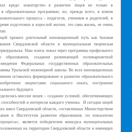
вал кредо: новаторство в развитии лицея не только в
 в образовательных программах, но, прежде всего, в новом
зовательного процесса – педагогов, учеников и родителей, в
время подготовки к взрослой жизни, это сама жизнь, ее очень
тап.
ицей прошел длительный инновационный путь как базовая
ования Свердловской области и муниципальная творческая
ервоуральска. Наш поиск лежал через программы профильного
го образования, создания развивающей поливариантной
введения Федеральных государственных образовательных
ограммы Уральской инженерной школы. Во всех инновационных
ением оставалось формирование и развитие образовательного
риобретение лицеистами социального опыта, построение
нального будущего.
еделилась миссия лицея – создание условий, обеспечивающих
способностей и интересов каждого ученика. И сегодня лицей
ших школ Свердловской области, составленных Министерством
вания и Институтом развития образования, по показателю
 процесса»; является победителем конкурса муниципальных
сположенных на территории Свердловской области и имеющих