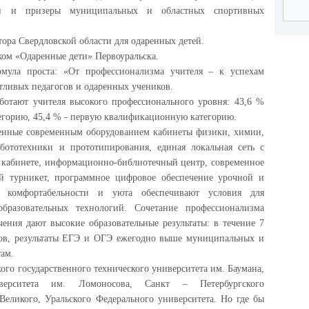
ли и призеры муниципальных и областных спортивных
ора Свердловской области для одаренных детей.
ом «Одаренные дети» Первоуральска.
рмула проста: «От профессионализма учителя – к успехам
нтливых педагогов и одаренных учеников.
аботают учителя высокого профессионального уровня: 43,6 %
орию, 45,4 % - первую квалификационную категорию.
енные современным оборудованием кабинеты физики, химии,
бототехники и прототипирования, единая локальная сеть с
 кабинете, информационно-библиотечный центр, современное
ый турникет, программное цифровое обеспечение урочной и
ра комфортабельности и уюта обеспечивают условия для
бразовательных технологий. Сочетание профессионализма
ения дают высокие образовательные результаты: в течение 7
ков, результаты ЕГЭ и ОГЭ ежегодно выше муниципальных и
ам.
го государственного технического университета им. Баумана,
иверситета им. Ломоносова, Санкт – Петербургского
Великого, Уральского Федерального университета. Но где бы