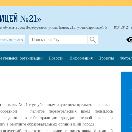
ЛИЦЕЙ №21»
я область, город Первоуральск, улица Ленина, 21Б, улица Строителей, 5
8(3439) 24-
сать письмо
овательной организации
Новости
Информация
Проекты
Фотоа
базе школы № 21 с углубленным изучением предметов физико –
гообразной палитре первоуральских школ появилось
ое соединило в себе традиции двадцать первой школы и
чку в рейтинге образовательных организаций города.
гогический коллектив во главе с директором Людмилой