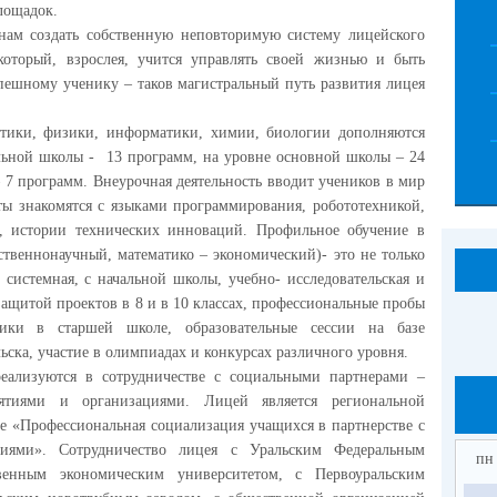
лощадок.
ам создать собственную неповторимую систему лицейского
который, взрослея, учится управлять своей жизнью и быть
ешному ученику – таков магистральный путь развития лицея
тики, физики, информатики, химии, биологии дополняются
льной школы - 13 программ, на уровне основной школы – 24
 7 программ. Внеурочная деятельность вводит учеников в мир
ты знакомятся с языками программирования, робототехникой,
и, истории технических инноваций. Профильное обучение в
ственнонаучный, математико – экономический)- это не только
 системная, с начальной школы, учебно- исследовательская и
 защитой проектов в 8 и в 10 классах, профессиональные пробы
ики в старшей школе, образовательные сессии на базе
ка, участие в олимпиадах и конкурсах различного уровня.
еализуются в сотрудничестве с социальными партнерами –
ятиями и организациями. Лицей является региональной
 «Профессиональная социализация учащихся в партнерстве с
тиями». Сотрудничество лицея с Уральским Федеральным
пн
твенным экономическим университетом, с Первоуральским