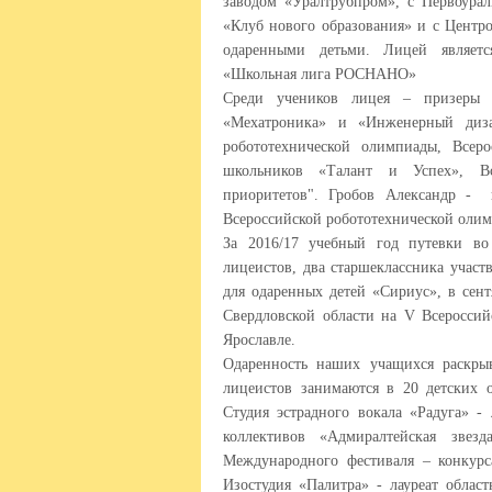
заводом «Уралтрубпром», с Первоура
«Клуб нового образования» и с Центро
одаренными детьми. Лицей является
«Школьная лига РОСНАНО»
Среди учеников лицея – призеры
«Мехатроника» и «Инженерный ди
робототехнической олимпиады, Всеро
школьников «Талант и Успех», Вс
приоритетов". Гробов Александр - 
Всероссийской робототехнической олим
За 2016/17 учебный год путевки во
лицеистов, два старшеклассника учас
для одаренных детей «Сириус», в сент
Свердловской области на
V
Всероссий
Ярославле.
Одаренность наших учащихся раскрыв
лицеистов занимаются в 20 детских о
Студия эстрадного вокала «Радуга» -
коллективов «Адмиралтейская звезд
Международного фестиваля – конкурс
Изостудия «Палитра» - лауреат облас