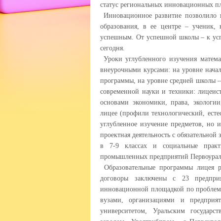
статус региональных инновационных п
Инновационное развитие позволило н
образования, в ее центре – ученик, 
успешным. От успешной школы – к усп
сегодня.
Уроки углубленного изучения матема
внеурочными курсами: на уровне нача
программы, на уровне средней школы –
современной науки и техники: лицеис
основами экономики, права, экологи
лицее (профили технологический, есте
углубленное изучение предметов, но и
проектная деятельность с обязательной
в 7-9 классах и социальные практ
промышленных предприятий Первоуральс
Образовательные программы лицея р
договоры заключены с 23 предпри
инновационной площадкой по проблеме
вузами, организациями и предприя
университетом, Уральским государс