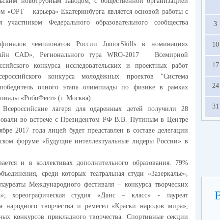
льским новотрубным заводом, с общественной организацией
м «ОРТ – карьера» Екатеринбурга является основой работы с
 участником Федерального образовательного сообщества
3
 финалов чемпионатов России
JuniorSkills
в номинациях
10
зайн CAD», Регионального тура WRO-2017 Всемирной
17
ссийского конкурса исследовательских и проектных работ
ероссийского конкурса молодёжных проектов "Система
24
победитель очного этапа олимпиады по физике в рамках
пиады «РобоФест» (г. Москва)
31
 Всероссийские лагеря для одаренных детей получили 28
твовали во встрече с Президентом РФ В.В. Путиным в Центре
ябре 2017 года лицей будет представлен в составе делегации
ском форуме «Будущие интеллектуальные лидеры России» в
ается и в коллективах дополнительного образования. 79%
бъединения, среди которых театральная студи «Зазеркалье»,
 лауреаты Международного фестиваля – конкурса творческих
а»; хореографическая студия «Данс – класс» - лауреат
а народного творчества и ремесел «Краски народов мира»,
тных конкурсов прикладного творчества. Спортивные секции