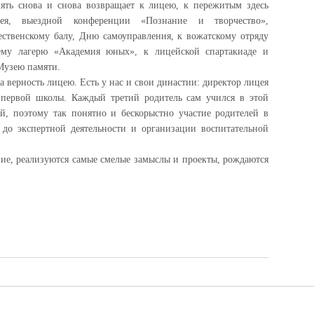
ять снова и снова возвращает к лицею, к пережитым здесь
я, выездной конференции «Познание и творчество»,
твенскому балу, Дню самоуправления, к вожатскому отряду
ему лагерю «Академия юных», к лицейской спартакиаде и
у Музею памяти.
а верность лицею. Есть у нас и свои династии: директор лицея
 первой школы. Каждый третий родитель сам учился в этой
ей, поэтому так понятно и бескорыстно участие родителей в
до экспертной деятельности и организации воспитательной
ие, реализуются самые смелые замыслы и проекты, рождаются