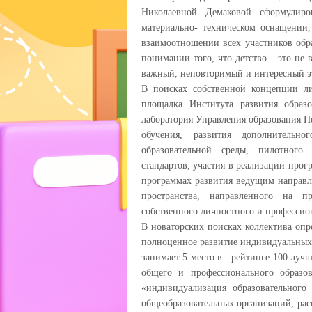
Николаевной Демаковой сформулиро
материально- техническом оснащении,
взаимоотношении всех участников обра
понимании того, что детство – это не 
важный, неповторимый и интересный э
В поисках собственной концепции л
площадка Института развития образ
лаборатория Управления образования П
обучения, развития дополнительно
образовательной среды, пилотного 
стандартов, участия в реализации пр
программах развития ведущим направл
пространства, направленного на п
собственного личностного и профессио
В новаторских поисках коллектива опр
полноценное развитие индивидуальных 
занимает 5 место в рейтинге 100 луч
общего и профессионального образо
«индивидуализация образовательного
общеобразовательных организаций, ра