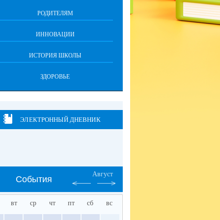
РОДИТЕЛЯМ
ИННОВАЦИИ
ИСТОРИЯ ШКОЛЫ
ЗДОРОВЬЕ
ЭЛЕКТРОННЫЙ ДНЕВНИК
Август
События
вт
ср
чт
пт
сб
вс