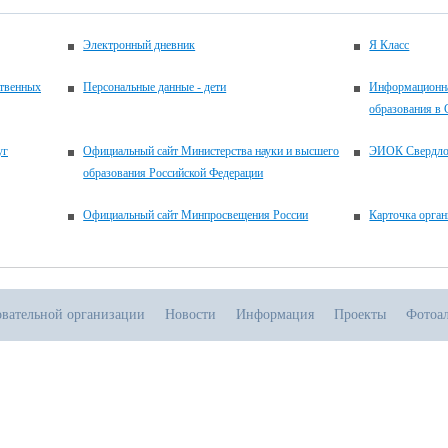
Электронный дневник
Я Класс
ственных
Персональные данные - дети
Информационна
образования в 
уг
Официальный сайт Министерства науки и высшего
ЭИОК Свердлов
образования Российской Федерации
Официальный сайт Минпросвещения России
Карточка орган
овательной организации
Новости
Информация
Проекты
Фотоа
.07.2026