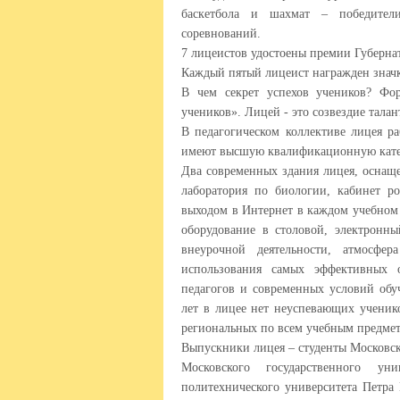
баскетбола и шахмат – победите
соревнований.
7 лицеистов удостоены премии Губернат
Каждый пятый лицеист награжден значк
В чем секрет успехов учеников? Фо
учеников». Лицей - это созвездие тала
В педагогическом коллективе лицея р
имеют высшую квалификационную катег
Два современных здания лицея, оснащ
лаборатория по биологии, кабинет ро
выходом в Интернет в каждом учебном
оборудование в столовой, электронн
внеурочной деятельности, атмосфе
использования самых эффективных о
педагогов и современных условий обуч
лет в лицее нет неуспевающих учени
региональных по всем учебным предмет
Выпускники лицея – студенты Московско
Московского государственного ун
политехнического университета Петра 