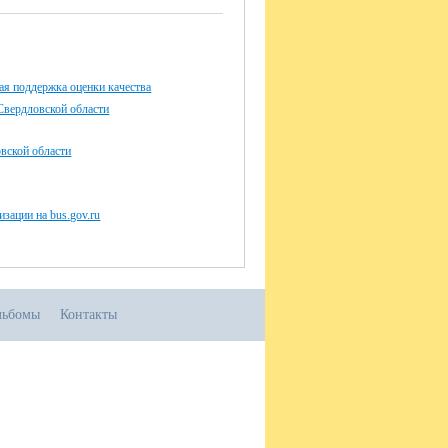
я поддержка оценки качества
Свердловской области
ской области
изации на bus.gov.ru
льбомы
Контакты