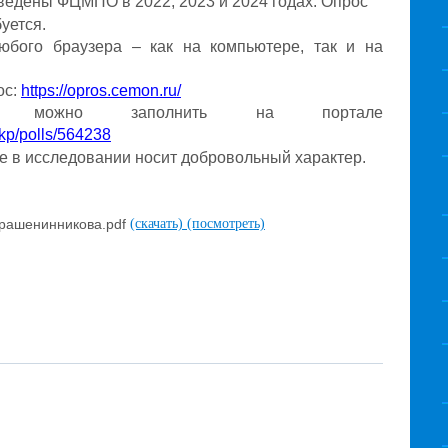
едены ФЦМПО в 2022, 2023 и 2024 годах. Опрос
уется.
юбого браузера – как на компьютере, так и на
ос:
https://opros.cemon.ru/
ы можно заполнить на портале
/lkp/polls/564238
е в исследовании носит добровольный характер.
Крашенинникова.pdf
(скачать)
(посмотреть)