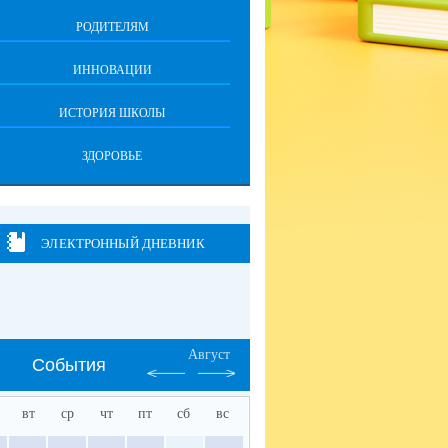
РОДИТЕЛЯМ
ИННОВАЦИИ
ИСТОРИЯ ШКОЛЫ
ЗДОРОВЬЕ
ЭЛЕКТРОННЫЙ ДНЕВНИК
Август
События
вт
ср
чт
пт
сб
вс