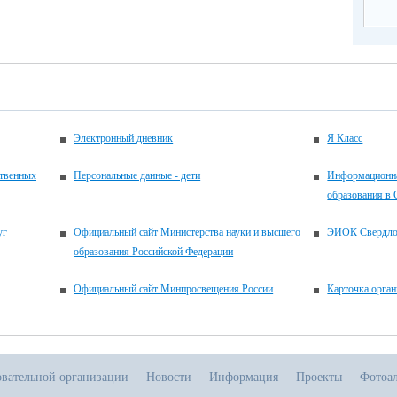
Электронный дневник
Я Класс
ственных
Персональные данные - дети
Информационна
образования в 
уг
Официальный сайт Министерства науки и высшего
ЭИОК Свердлов
образования Российской Федерации
Официальный сайт Минпросвещения России
Карточка орган
овательной организации
Новости
Информация
Проекты
Фотоа