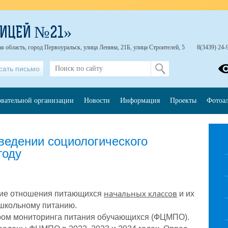
ЛИЦЕЙ №21»
я область, город Первоуральск, улица Ленина, 21Б, улица Строителей, 5
8(3439) 24-
сать письмо
овательной организации
Новости
Информация
Проекты
Фотоа
дении социологического
году
начальных классов
ние отношения питающихся
и их
 школьному питанию.
ом мониторинга питания обучающихся (ФЦМПО).