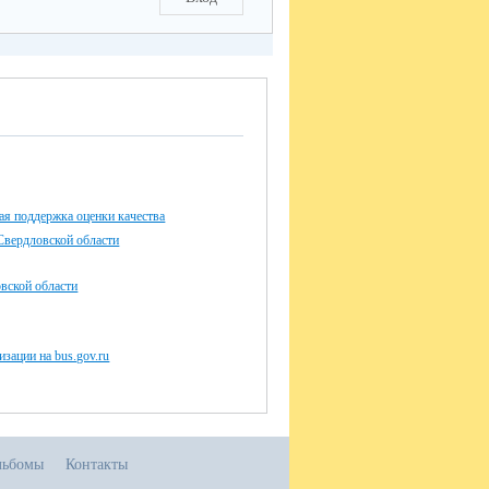
я поддержка оценки качества
Свердловской области
ской области
изации на bus.gov.ru
льбомы
Контакты