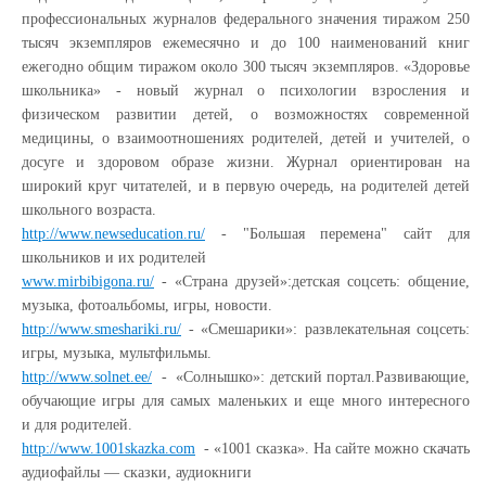
профессиональных журналов федерального значения тиражом 250
тысяч экземпляров ежемесячно и до 100 наименований книг
ежегодно общим тиражом около 300 тысяч экземпляров. «Здоровье
школьника» - новый журнал о психологии взросления и
физическом развитии детей, о возможностях современной
медицины, о взаимоотношениях родителей, детей и учителей, о
досуге и здоровом образе жизни. Журнал ориентирован на
широкий круг читателей, и в первую очередь, на родителей детей
школьного возраста.
http://www.newseducation.ru/
- "Большая перемена" сайт для
школьников и их родителей
www.mirbibigona.ru/
- «Страна друзей»:детская соцсеть: общение,
музыка, фотоальбомы, игры, новости.
http://www.smeshariki.ru/
- «Смешарики»: развлекательная соцсеть:
игры, музыка, мультфильмы.
http://www.solnet.ee/
- «Солнышко»: детский портал.Развивающие,
обучающие игры для самых маленьких и еще много интересного
и для родителей.
http://www.1001skazka.com
- «1001 сказка». На сайте можно скачать
аудиофайлы — сказки, аудиокниги