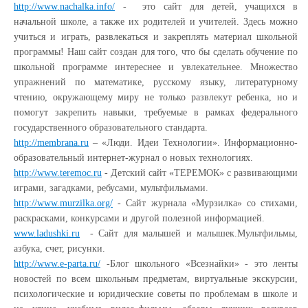
http://www.nachalka.info/
- это сайт для детей, учащихся в
начальной школе, а также их родителей и учителей. Здесь можно
учиться и играть, развлекаться и закреплять материал школьной
программы! Наш сайт создан для того, что бы сделать обучение по
школьной программе интереснее и увлекательнее. Множество
упражнений по математике, русскому языку, литературному
чтению, окружающему миру не только развлекут ребенка, но и
помогут закрепить навыки, требуемые в рамках федерального
государственного образовательного стандарта.
http://membrana.ru
– «Люди. Идеи Технологии». Информационно-
образовательный интернет-журнал о новых технологиях.
http://www.teremoc.ru
- Детский сайт «ТЕРЕМОК» с развивающими
играми, загадками, ребусами, мультфильмами.
http://www.murzilka.org/
- Сайт журнала «Мурзилка» со стихами,
раскрасками, конкурсами и другой полезной информацией.
www.ladushki.ru
- Сайт для малышей и малышек.Мультфильмы,
азбука, счет, рисунки.
http://www.e-parta.ru/
-Блог школьного «Всезнайки» - это ленты
новостей по всем школьным предметам, виртуальные экскурсии,
психологические и юридические советы по проблемам в школе и