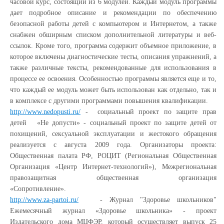
часовой курс, состоящий из 6 модулей. Каждый модуль программы
дает подробное описание и рекомендации по обеспечению
безопасной работы детей с компьютером и Интернетом, а также
снабжен обширным списком дополнительной литературы и веб-
ссылок. Кроме того, программа содержит объемное приложение, в
которое включены диагностические тесты, описания упражнений, а
также различные тексты, рекомендованные для использования в
процессе ее освоения. Особенностью программы является еще и то,
что каждый ее модуль может быть использован как отдельно, так и
в комплексе с другими программами повышения квалификации.
http://www.nedopusti.ru/
- социальный проект по защите прав
детей «Не допусти» - социальный проект по защите детей от
похищений, сексуальной эксплуатации и жестокого обращения
реализуется с августа 2009 года. Организаторы проекта:
Общественная палата РФ, РОЦИТ (Региональная Общественная
Организация «Центр Интернет-технологий»), Межрегиональная
правозащитная общественная организация
«Сопротивление».
http://www.za-partoi.ru/
- Журнал "Здоровье школьников"
Ежемесячный журнал «Здоровье школьника» - проект
Издательского дома МЦФЭР, который осуществляет выпуск 25