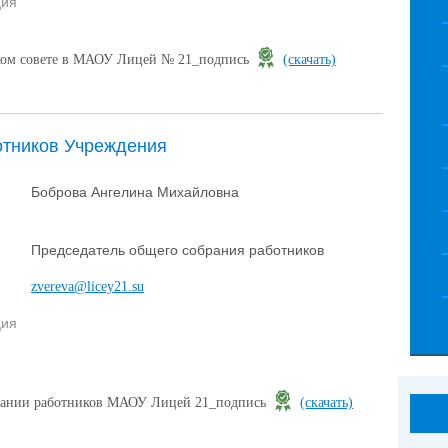
ция
ком совете в МАОУ Лицей № 21_подпись
(скачать)
отников Учреждения
Боброва Ангелина Михайловна
Председатель общего собрания работников
zvereva@licey21.su
ция
рании работников МАОУ Лицей 21_подпись
(скачать)