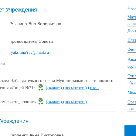
Педа
ет Учреждения
Мате
Рякшина Яна Валерьевна
осна
Дост
Плат
председатель Совета
Фина
ryakshinaYav@mail.ru
Вака
ция
обу
Сти
става Наблюдательного совета Муниципального автономного
обу
(текст
ждения «Лицей №21»
(скачать)
(посмотреть)
Межд
ном совете_подпись
(скачать)
(посмотреть)
Орга
орг
Учреждения
Карпенко Анна Викторовна