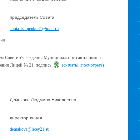
председатель Совета
anuta_karpenko81@mail.ru
ция
м Совете Учреждения Муниципального автономного
дения Лицей № 21_подпись
(скачать)
(посмотреть)
Демакова Людмила Николаевна
директор лицея
demakova@licey21.su