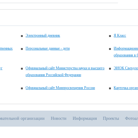
Электронный дневник
Я Класс
ственных
Персональные данные - дети
Информационна
образования в 
уг
Официальный сайт Министерства науки и высшего
ЭИОК Свердлов
образования Российской Федерации
Официальный сайт Минпросвещения России
Карточка орган
овательной организации
Новости
Информация
Проекты
Фотоа