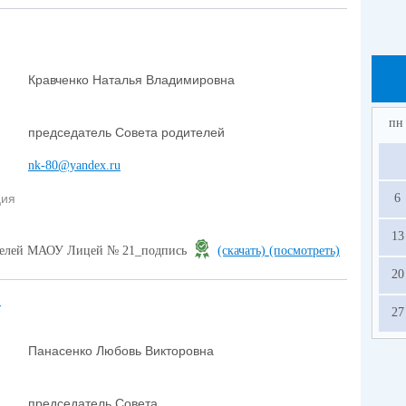
Кравченко Наталья Владимировна
пн
председатель Совета родителей
nk-80@yandex.ru
6
ция
13
ителей МАОУ Лицей № 21_подпись
(скачать)
(посмотреть)
20
т
27
Панасенко Любовь Викторовна
председатель Совета