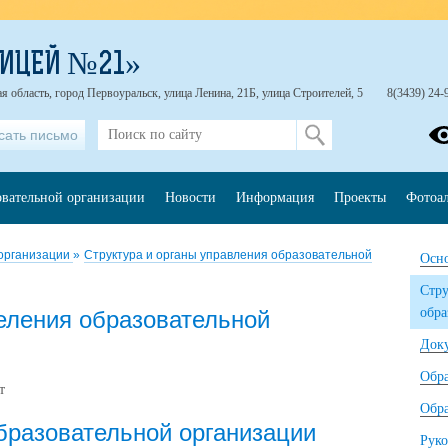
ЛИЦЕЙ №21»
я область, город Первоуральск, улица Ленина, 21Б, улица Строителей, 5
8(3439) 24-
сать письмо
овательной организации
Новости
Информация
Проекты
Фотоа
 организации
»
Структура и органы управления образовательной
Осно
Стру
обра
еления образовательной
Док
Обр
т
Обра
бразовательной организации
Руко